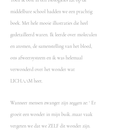
Toen ik ooit in een biologieles zat op de
middelbare school hadden we een prachtig
boek. Met hele mooie illustraties die heel
gedetailleerd waren. Ik leerde over moleculen
en atomen, de samenstelling van het bloed,
ons afweersysteem en ik was helemaal
verwonderd over het wonder wat
LICHAAM heet.
Wanneer mensen zwanger zijn zeggen ze: ‘ Er
groeit een wonder in mijn buik..maar vaak
vergeten we dat we ZELF dit wonder zijn.