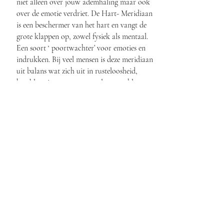
niet alleen over jouw ademhaling maar ook
over de emotie verdriet. De Hart- Meridiaan
is een beschermer van het hart en vangt de
grote klappen op, zowel fysiek als mentaal.
Een soort ‘ poortwachter’ voor emoties en
indrukken. Bij veel mensen is deze meridiaan
uit balans wat zich uit in rusteloosheid,
hartkloppingen, angstgevoelens, problemen
rondom je eigenwaarde en zelfvertrouwen.
Ik zou een hele Journey rondom de
meridianen kunnen houden, zoveel valt er
over te vertellen. Er zijn tal van boeken over
geschreven en je vind op het internet
overvloedige informatie hierover. Mocht je je
hier in willen verdiepen.
Vandaag mag je jouw HART op nummer 1
zetten. Er staat een hele mooie meditatie voor
je klaar om je te verbinden met je