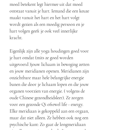
moed betekent legt hiermee uit dat moed
ontstaat vanuit je hart. Iemand die een keuze
maakt vanuit het hart en het hart volgt
wordt gezien als een moedig persoon en je
hart volgen geeft je ook veel innerlijke
kracht.
Eigenlijk zijn alle yoga houdingen goed voor
je hart omdat (mits ze goed worden
uitgevoerd )jouw lichaam in beweging zetten
en jouw meridianen openen. Meridianen zijn
onzichtbare maar hele belangrijke energie
banen die door je lichaam lopen en die jouw
organen voorzien van energie. ( volgens de
oude Chinese gezondheidsleer). Ze zorgen
voor een gezonde Qi oftewel life - energy.
Elke meridiaan is gekoppeld aan een orgaan,
maar dat niet alleen. Ze hebben ook nog een
psychische kant: Zo gaat de longmeridiaan