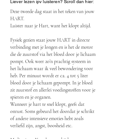
Liever lezen ipv luisteren? Scroll dan hier:
Deze tweede dag staat in het teken van jouw
HART.
Luister naar je Hart, want het klopt altijd.
Fysiek gezien staat jouw HART in directe
verbinding met je longen en is het de motor
die de zuurstof via het bloed door je lichaam
pompt. Ook weer zo’n prachtig systeem in
het lichaam waar ik veel bewondering voor
heb. Per minuut wordt er ca. 4 tot 5 liter
bloed door je lichaam gepompt. In je bloed
zit zuurstof en allerlei voedingstoffen voor je
spieren en je organen.
Wanneer je hart te snel klopt, geeft dat
onrust. Soms gebeurd het doordat je schrikt
of andere intensieve emoties hebt zoals
verliefd zijn, angst, boosheid etc.