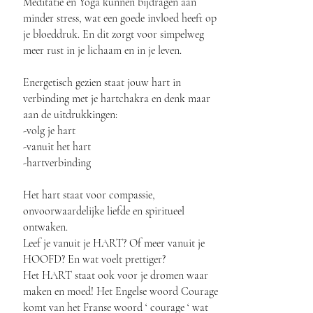
Meditatie en Yoga kunnen bijdragen aan
minder stress, wat een goede invloed heeft op
je bloeddruk. En dit zorgt voor simpelweg
meer rust in je lichaam en in je leven.
Energetisch gezien staat jouw hart in
verbinding met je hartchakra en denk maar
aan de uitdrukkingen:
-volg je hart
-vanuit het hart
-hartverbinding
Het hart staat voor compassie,
onvoorwaardelijke liefde en spiritueel
ontwaken.
Leef je vanuit je HART? Of meer vanuit je
HOOFD? En wat voelt prettiger?
Het HART staat ook voor je dromen waar
maken en moed! Het Engelse woord Courage
komt van het Franse woord ‘ courage ‘ wat