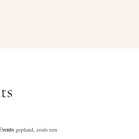
ts
vents
gepland, zoals een