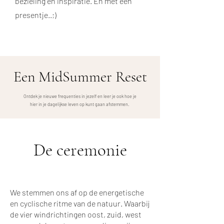
bezieling en inspiratie. En met een
presentje..;)
Een MidSummer Reset
Ontdek je nieuwe frequenties in jezelf en leer je ook hoe je
hier in je dagelijkse leven op kunt gaan afstemmen.
De ceremonie
We stemmen ons af op de energetische
en cyclische ritme van de natuur. Waarbij
de vier windrichtingen oost, zuid, west