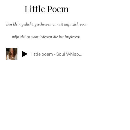
Little Poem
Een klein gedicht, geschreven vanuit mijn ziel, voor
mijn ziel en voor iedereen die het inspireert.
little poem - Soul Whisper
Aliye l
ead the group with
the perfect balance of gentle
encouragement and limit-
challenging guidance.