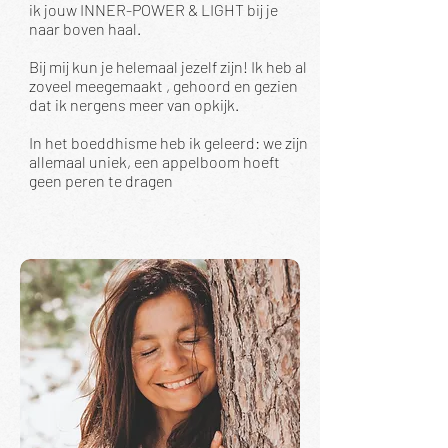
ik jouw INNER-POWER & LIGHT bij je
naar boven haal.
Bij mij kun je helemaal jezelf zijn! Ik heb al
zoveel meegemaakt , gehoord en gezien
dat ik nergens meer van opkijk.
In het boeddhisme heb ik geleerd: we zijn
allemaal uniek, een appelboom hoeft
geen peren te dragen