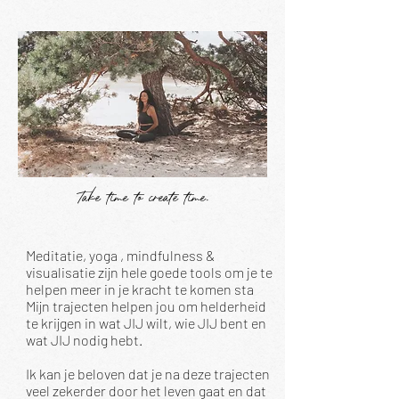
.
Take time to create time.
Meditatie, yoga , mindfulness &
visualisatie zijn hele goede tools om je te
helpen meer in je kracht te komen sta
Mijn trajecten helpen jou om helderheid
te krijgen in wat JIJ wilt, wie JIJ bent en
wat JIJ nodig hebt.
Ik kan je beloven dat je na deze trajecten
veel zekerder door het leven gaat en dat